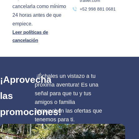
travel.com
cancelarla como mínimo
+52 998 881 0681
24 horas antes de que
empiece.
Leer políticas de
cancelación
¡Échales un vistazo a tu
¡Aprovecha
próxima aventura! Es una
señal para que tu y tus
las
amigos o familia
promociones!
aprovechen las ofertas que
tenemos para ti.