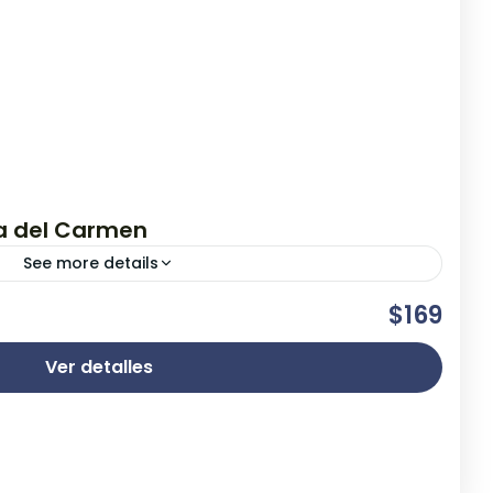
ya del Carmen
See more details
queológicas más importantes de la cultura Maya;
$169
 la inigualable vista a las edificaciones al borde
Ver detalles