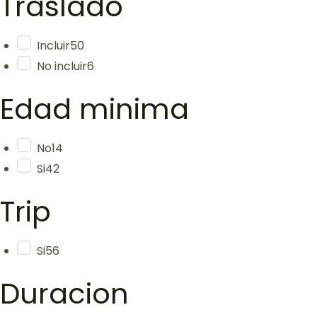
Traslado
Incluir
50
No incluir
6
Edad minima
No
14
Si
42
Trip
Si
56
Duracion