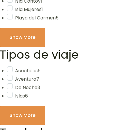
Isla Contoy
1
Isla Mujeres
1
Playa del Carmen
5
Show More
Tipos de viaje
Acuaticas
6
Aventura
7
De Noche
3
Islas
6
Show More