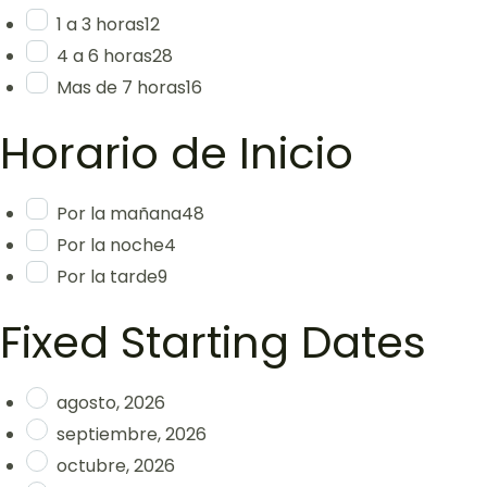
1 a 3 horas
12
4 a 6 horas
28
Mas de 7 horas
16
Horario de Inicio
Por la mañana
48
Por la noche
4
Por la tarde
9
Fixed Starting Dates
agosto, 2026
septiembre, 2026
octubre, 2026