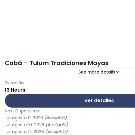
Cobá – Tulum Tradiciones Mayas
See more details
Duración
Disfruta de la mezcla perfecta de cultura y aventura. V
13 Hours
en el tiempo para disfrutar la arquitectura, flora y faun
Ver detalles
Tulum
Next Departures
agosto 9, 2026
(Available)
agosto 10, 2026
(Available)
agosto 12, 2026
(Available)