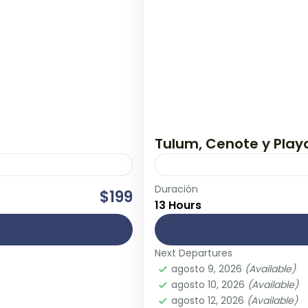
Tulum, Cenote y Pla
Duración
isita las ruinas y viaja
Visita una de las zonas ar
$199
13 Hours
a del...
Tulum donde podrás admirar
del...
Next Departures
Playa del Carmen
,
Tulum
agosto 9, 2026
(Available)
Easy
agosto 10, 2026
(Available)
agosto 12, 2026
(Available)