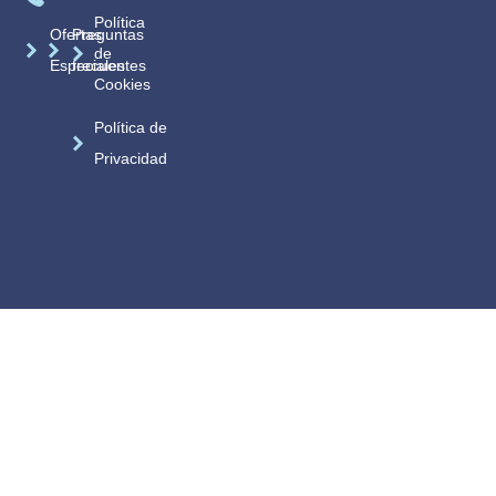
Política
Ofertas
Preguntas
de
Especiales
frecuentes
Cookies
Política de
Privacidad