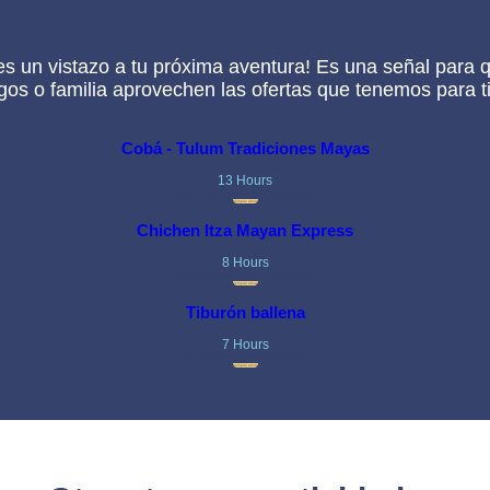
s un vistazo a tu próxima aventura! Es una señal para q
gos o familia aprovechen las ofertas que tenemos para ti
Cobá - Tulum Tradiciones Mayas
13 Hours
Disfruta de la mezcla perfecta de cultura y aventura. Visita las ruinas y viaja en...
Comprar ahora
Chichen Itza Mayan Express
8 Hours
Emprende un viaje a un lugar declarado Patrimonio de la Humanidad por la UNESCO y...
Comprar ahora
Tiburón ballena
7 Hours
Este es un tour único en el mundo ya que, cerca de Isla Contoy podemos...
Comprar ahora