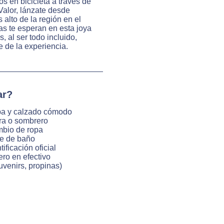
s en bicicleta a través de
 Valor, lánzate desde
 alto de la región en el
s te esperan en esta joya
 al ser todo incluido,
te de la experiencia.
ar?
a y calzado cómodo
ra o sombrero
bio de ropa
je de baño
tificación oficial
ero en efectivo
uvenirs, propinas)