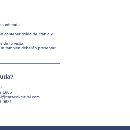
ropa cómoda.
 contener óxido de titanio y
 de tu visita.
0 m también deberán presentar
duda?
a:
2 1665‬
el@caracol-travel.com
1 0681