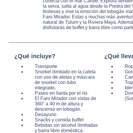
conecta con el mar Caribe. Explora sendero
la selva, salta al agua desde la Piedra del
tirolesas y vive la emoción del tobogán más
Faro Mirador. Estas y muchas más aventura
natural de Tulum y la Riviera Maya. Además,
disfrutarás de buffet y barra libre como par
¿Qué incluye?
¿Qué llev
Transporte
Rop
Snorkel ilimitado en la caleta
Gor
con uso de aletas y máscara
Cam
de snorkel con tubo
Tra
integrado.
Iden
Paseo en llanta por el río.
Din
El Faro Mirador con vistas de
(So
360° a 40 m de altura y
descenso en tobogán.
Desayuno
Snacks y comida buffet
Bebidas sin alcohol ilimitadas
y barra libre doméstica.