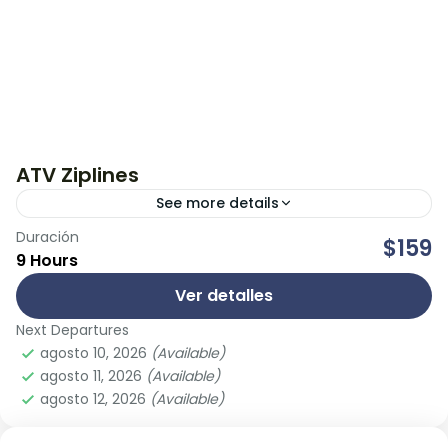
ATV Ziplines
See more details
Duración
Explora la selva maya en los mejores vehículos
$159
9 Hours
todo terreno, las únicas cuatrimotos 4X4 ATV
Can-Am 450 c.c. automáticas y autorizadas para
Ver detalles
dos pasajeros. Atrévete...
Next Departures
Cancún
,
Riviera Maya
agosto 10, 2026
(Available)
agosto 11, 2026
(Available)
agosto 12, 2026
(Available)