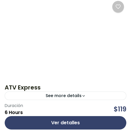
ATV Express
See more details
Duración
Conduce uno de los más potentes ATVS en
$119
6 Hours
Cancún y Riviera Maya para un paseo salvaje por
senderos de la selva, fullspeed por delante
Ver detalles
alrededor...