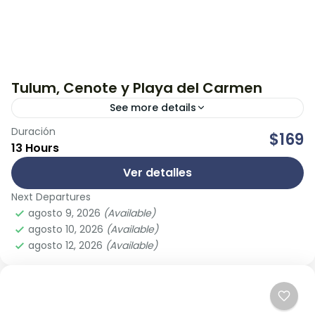
Tulum, Cenote y Playa del Carmen
See more details
Duración
Visita una de las zonas arqueológicas más
$169
13 Hours
importantes de la cultura Maya; Tulum donde
podrás admirar la inigualable vista a las
Ver detalles
edificaciones al borde del...
Next Departures
Playa del Carmen
,
Tulum
agosto 9, 2026
(Available)
Easy
agosto 10, 2026
(Available)
agosto 12, 2026
(Available)