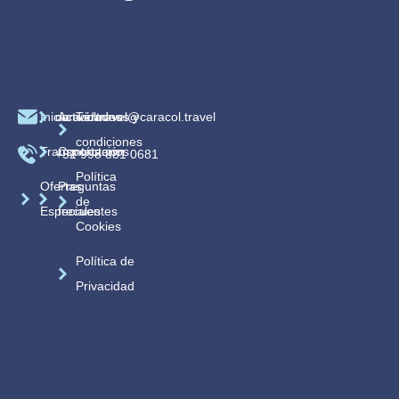
Inicio
caracoltravel@caracol.travel
Actividades
Términos y
condiciones
Transportación
Contáctanos
+52 998 881 0681
Política
Ofertas
Preguntas
de
Especiales
frecuentes
Cookies
Política de
Privacidad