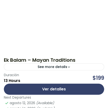
Ek Balam – Mayan Traditions
See more details
Duración
Visita la zona arqueológica con una de las
$199
13 Hours
construcciones más grandes de Mesoamérica; Ek
Balam, donde podrás subir a la cima de la
Ver detalles
acrópolis y...
Next Departures
agosto 12, 2026
(Available)