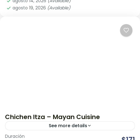
agosto 14, 2026
(Available)
agosto 19, 2026
(Available)
Chichen Itza – Mayan Cuisine
See more details
Duración
Disfruta una de las 7 maravillas del mundo en esta
$171