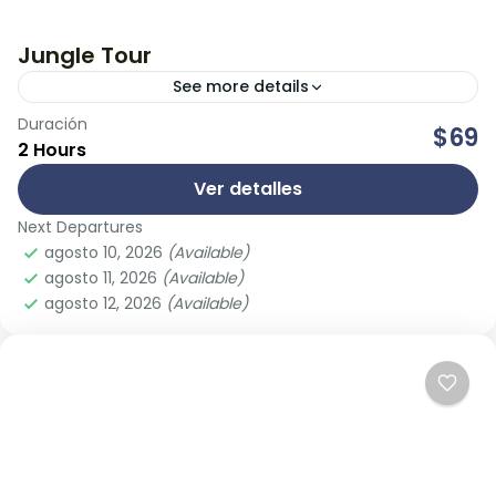
Jungle Tour
See more details
Duración
Experimenta la emoción de nuestro recorrido en
$69
2 Hours
lancha rápida en la Laguna Nichupté, mientras
explora los impresionantes escenarios naturales
Ver detalles
de Cancún. Aquí vivirás un paseo...
Next Departures
Cancún
agosto 10, 2026
(Available)
agosto 11, 2026
(Available)
agosto 12, 2026
(Available)