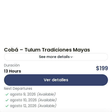
Cobá – Tulum Tradiciones Mayas
See more details
Duración
Disfruta de la mezcla perfecta de cultura y
$199
13 Hours
aventura. Visita las ruinas y viaja en el tiempo para
disfrutar la arquitectura, flora y fauna del...
Ver detalles
Next Departures
Tulum
agosto 9, 2026
(Available)
agosto 10, 2026
(Available)
agosto 12, 2026
(Available)