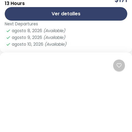
13 Hours
actividad tanto divertida como llena de cultura.
Transportaremos todos tus sentidos hasta la raíz
Ver detalles
de...
Next Departures
agosto 8, 2026
(Available)
agosto 9, 2026
(Available)
agosto 10, 2026
(Available)