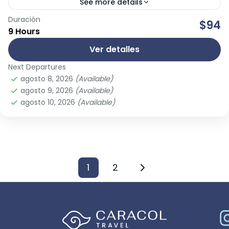
See more details
Duración
Isla Mujeres es un pueblito tradicional con calles
$94
9 Hours
peatonales llenas de color, vida y construcciones
caribeñas únicas en México. Además, fue hogar y
Ver detalles
escondite de...
Next Departures
Isla Mujeres
agosto 8, 2026
(Available)
Easy
agosto 9, 2026
(Available)
agosto 10, 2026
(Available)
1
2