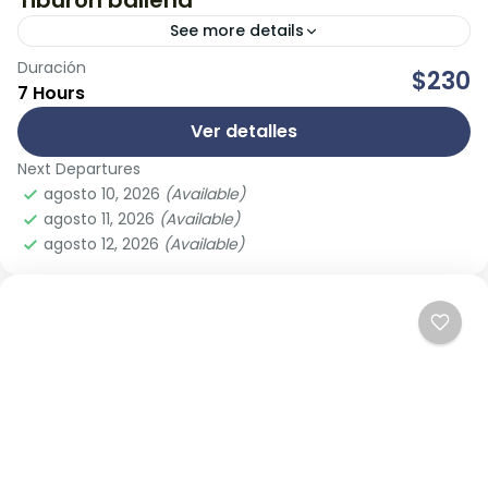
Tiburón ballena
See more details
Duración
Este es un tour único en el mundo ya que, cerca de
$230
7 Hours
Isla Contoy podemos encontrar la mayor
concentración de Tiburón ballena en el mundo...
Ver detalles
Next Departures
Cancún
agosto 10, 2026
(Available)
agosto 11, 2026
(Available)
agosto 12, 2026
(Available)