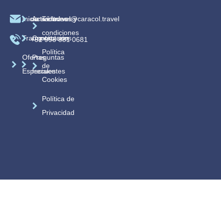
Inicio
caracoltravel@caracol.travel
Actividades
Términos y
condiciones
Transportación
Contáctanos
+52 998 881 0681
Política
Ofertas
Preguntas
de
Especiales
frecuentes
Cookies
Política de
Privacidad