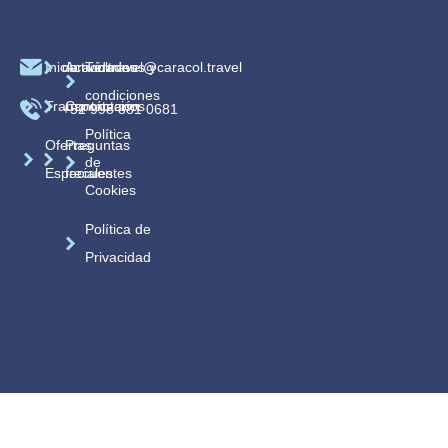
Inicio
caracoltravel@caracol.travel
Actividades
Términos y
condiciones
Transportación
Contáctanos
+52 998 881 0681
Política
Ofertas
Preguntas
de
Especiales
frecuentes
Cookies
Política de
Privacidad